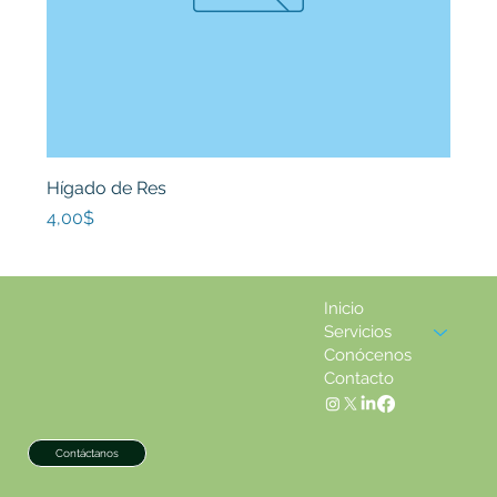
Hígado de Res
Price
4,00$
Inicio
Servicios
Conócenos
Contacto
Contáctanos