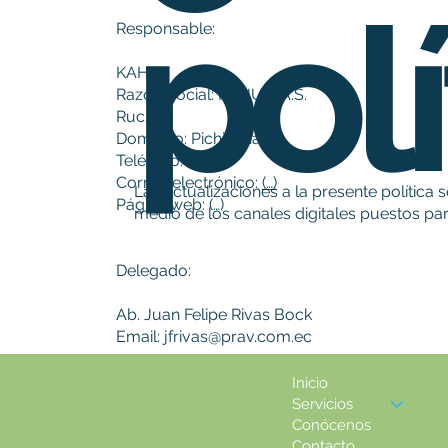
polí
Responsable:
KAHU
Razón Social: KAHU S.A.S.
Ruc.
Domicilio: Pichincha
Teléfono:
Correo electrónico:
(…)
Las actualizaciones a la presente política 
Página web: (…)
medio de los canales digitales puestos par
Delegado:
Ab. Juan Felipe Rivas Bock
Email:
jfrivas@prav.com.ec
Persona natural encargada de informar al re
Inicio
sus obligaciones legales en materia de prote
Servicios
cumplimiento normativo al respecto, y de co
Conócenos
Contacto
Personales, sirviendo como punto de contact