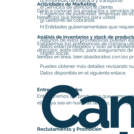
d) Empresas de logística y transporte.
Actividades de Marketing
e) Servicios de atención al cliente.
Darle a conocer los productos y servicios 
f) Agencias de publicidad, empresas de es
beneficios que tenemos para usted.
g) Gestores de cobranza.
h) Entidades gubernamentales que requier
Análisis de inventarios y stock de product
Algunos de estos proveedores pueden est
Estudiamos tus preferencias de compra util
datos están protegidos y solo se transfie
dirección, entre otros, para asegurarnos de
objeto social.
tiendas en línea, bien abastecidos con los 
Puedes obtener más detalles revisando nue
Datos disponible en el siguiente enlace.
Ca
Entrega de pedidos
Entregaremos los productos que compraste
elijas, ya sea en nuestras tiendas, en punt
Reclutamiento y Promoción