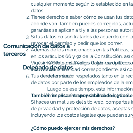
cualquier momento según lo establecido en la
datos.
Tienes derecho a saber cómo se usan tus dato
adónde van. También puedes corregirlos, actual
garantías se aplican a ti y a las personas autor
Si tus datos no son tratados de acuerdo con la
revocar el permiso y pedir que los borren.
Comunicación de datos a
Además de los mencionados en las Políticas, 
terceros
en los artículos 66 y 92 de la Constitución, as
Vigésima Sexta del Código Orgánico de Econom
KAHU conserva los datos recopilados d
Delegado de datos
Innovación.
con la finalidad correspondiente, así c
Tus derechos serán respetados tanto en la re
determinen.
de datos por parte de los empleados de la em
Luego de ese tiempo, esta informació
También implican responsabilidades; ¿Cuále
fines estadísticos y de análisis interno
Si haces un mal uso del sitio web, compartes 
de privacidad y protección de datos, aceptas 
incluyendo los costos legales que puedan surg
¿Cómo puedo ejercer mis derechos?